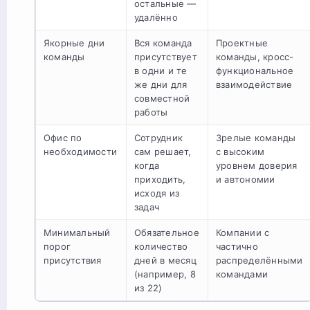
остальные —
удалённо
Якорные дни
Вся команда
Проектные
команды
присутствует
команды, кросс-
в одни и те
функциональное
же дни для
взаимодействие
совместной
работы
Офис по
Сотрудник
Зрелые команды
необходимости
сам решает,
с высоким
когда
уровнем доверия
приходить,
и автономии
исходя из
задач
Минимальный
Обязательное
Компании с
порог
количество
частично
присутствия
дней в месяц
распределёнными
(например, 8
командами
из 22)