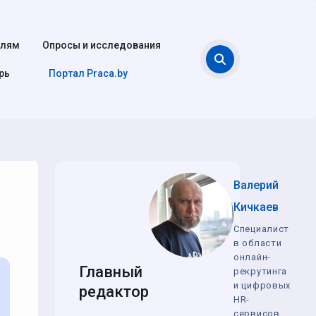
елям
Опросы и исследования
Поиск
рь
Портал Praca.by
Валерий
Кичкаев
Специалист
в области
онлайн-
Главный
рекрутинга
и цифровых
редактор
HR-
сервисов,