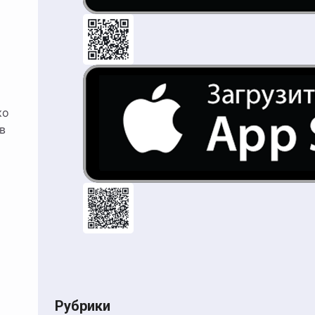
ко
в
Рубрики