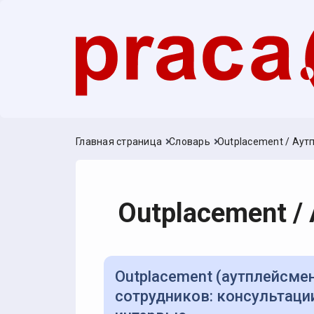
Главная страница
Словарь
Outplacement / Аут
Outplacement /
Outplacement (аутплейсмент) — поддержка увольняемых
сотрудников: консультации