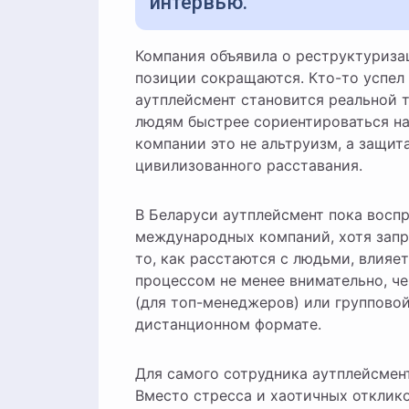
интервью.
Компания объявила о реструктуризации, и несколько десятков сотрудников узнали, что их
позиции сокращаются. Кто-то успел 
аутплейсмент становится реальной 
людям быстрее сориентироваться на 
компании это не альтруизм, а защит
цивилизованного расставания.
В Беларуси аутплейсмент пока восп
международных компаний, хотя запро
то, как расстаются с людьми, влияе
процессом не менее внимательно, ч
(для топ-менеджеров) или групповой
дистанционном формате.
Для самого сотрудника аутплейсмент 
Вместо стресса и хаотичных отклик