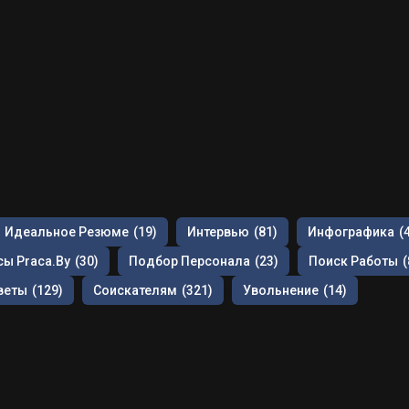
Идеальное Резюме
(19)
Интервью
(81)
Инфографика
(
ы Praca.by
(30)
Подбор Персонала
(23)
Поиск Работы
(
веты
(129)
Соискателям
(321)
Увольнение
(14)