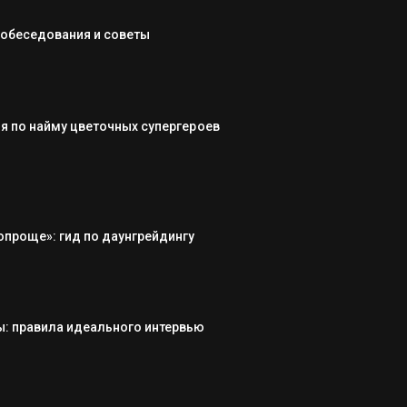
собеседования и советы
я по найму цветочных супергероев
опроще»: гид по даунгрейдингу
: правила идеального интервью