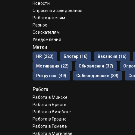
Новости
Опросы и исследования
Работодателям
Разное
Соискателям
Уведомления
Метки
HR
(223)
Блогер
(16)
Вакансия
(16)
Мотивация
(22)
Обновления
(37)
Опрос
Рекрутинг
(49)
Собеседование
(89)
Со
Работа
Работа в Минске
Работа в Бресте
Работа в Витебске
Работа в Гродно
Работа в Гомеле
Работа в Могилёве