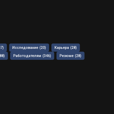
47)
Исследование
(20)
Карьера
(28)
88)
Работодателям
(346)
Резюме
(28)