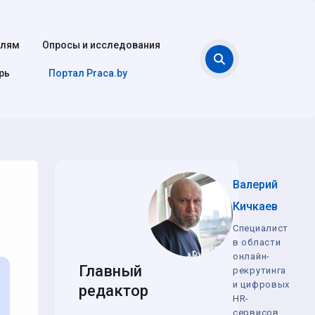
елям
Опросы и исследования
Поиск
рь
Портал Praca.by
Валерий
Кичкаев
Специалист
в области
онлайн-
Главный
рекрутинга
и цифровых
редактор
HR-
сервисов,