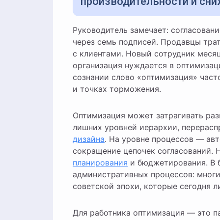
производительности и сни
Руководитель замечает: согласование простого документа занимает три дня и проходит
через семь подписей. Продавцы трат
с клиентами. Новый сотрудник месяц
организация нуждается в оптимизац
сознании слово «оптимизация» часто
и точках торможения.
Оптимизация может затрагивать раз
лишних уровней иерархии, перерасп
дизайна
. На уровне процессов — ав
сокращение цепочек согласований. 
планирования
и бюджетирования. В 
административных процессов: мног
советской эпохи, которые сегодня л
Для работника оптимизация — это па