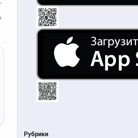
—
е
Рубрики