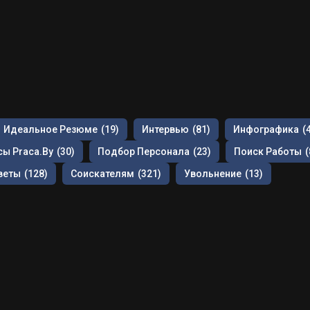
Идеальное Резюме
(19)
Интервью
(81)
Инфографика
(
ы Praca.by
(30)
Подбор Персонала
(23)
Поиск Работы
(
веты
(128)
Соискателям
(321)
Увольнение
(13)