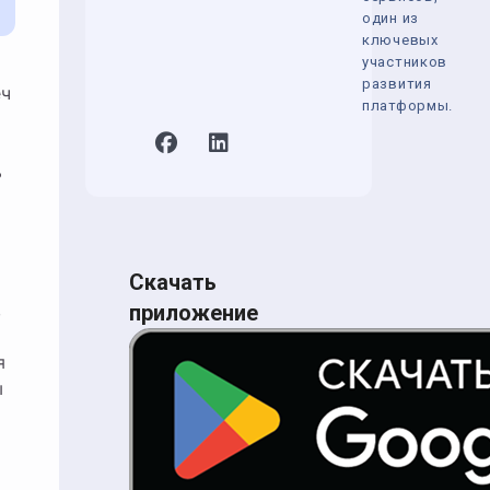
один из
ключевых
участников
развития
еч
платформы.
ь
Скачать
,
приложение
я
ы