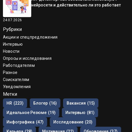
нейросети и действительно ли это работает
24.07.2026
Рубрики
Акции и спецпредложения
Интервью
Новости
Опросы и исследования
Работодателям
Разное
Соискателям
Уведомления
Метки
HR
(223)
Блогер
(16)
Вакансия
(15)
Идеальное Резюме
(19)
Интервью
(81)
Инфографика
(47)
Исследование
(20)
Карьера
(28)
Мотивация
(22)
Обновления
(37)