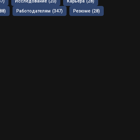
47)
Исследование
(20)
Карьера
(28)
88)
Работодателям
(347)
Резюме
(28)