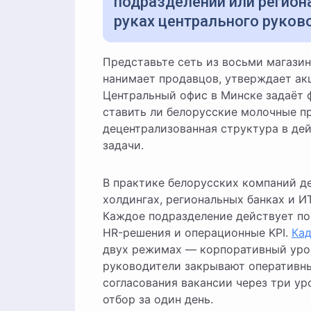
подразделений или регион
руках центрального руков
Представьте сеть из восьми магазинов по всей Беларуси: каждый управляющий сам
нанимает продавцов, утверждает ак
Центральный офис в Минске задаёт ф
ставить ли белорусские молочные пр
децентрализованная структура в де
задачи.
В практике белорусских компаний д
холдингах, региональных банках и 
Каждое подразделение действует по
HR-решения и операционные KPI.
Кад
двух режимах — корпоративный уров
руководители закрывают оперативны
согласования вакансии через три у
отбор за один день.