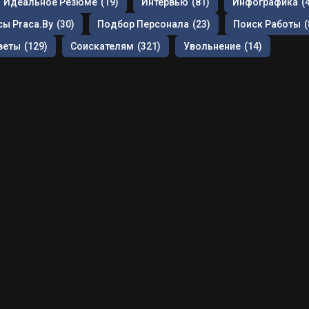
Идеальное Резюме
(19)
Интервью
(81)
Инфографика
(
ы Praca.by
(30)
Подбор Персонала
(23)
Поиск Работы
(
веты
(129)
Соискателям
(321)
Увольнение
(14)