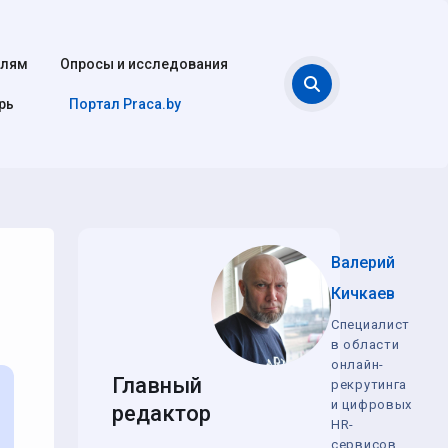
елям
Опросы и исследования
Поиск
рь
Портал Praca.by
Валерий
Кичкаев
Специалист
в области
онлайн-
Главный
рекрутинга
и цифровых
редактор
HR-
сервисов,