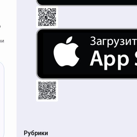
о
ри
Рубрики