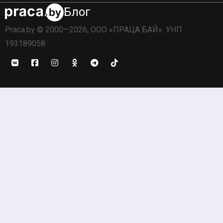
Блог
Praca.by © 2000—2026, ООО «ПРАЦА БАЙ». УНП
193189058