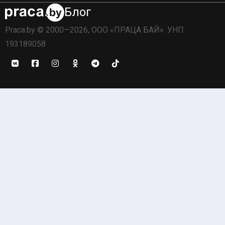
Блог
Praca.by © 2000—2026, ООО «ПРАЦА БАЙ». УНП
193189058