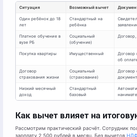
Ситуация
Возможный вычет
Докумен
Один ребёнок до 18
Стандартный на
Свидетел
лет
ребёнка
заявлени
Платное обучение в
Социальный
Договор,
вузе РБ
(обучение)
Покупка квартиры
Имущественный
Договор 
об оплат
Договор
Социальный
Договор 
страхования жизни
(страхование)
докумен
Низкий месячный
Стандартный
Автомати
доход
базовый
нанимат
Как вычет влияет на итогов
Рассмотрим практический расчёт. Сотрудник по
зарплату 2 500 рублей в месяц. Без вычетов
НД