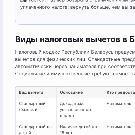
вы
уплаченного налога: вернуть больше, чем вы з
Виды налоговых вычетов в Б
Налоговый кодекс Республики Беларусь предусм
вычетов для физических лиц. Стандартные пред
автоматически через нанимателя при соответст
Социальные и имущественные требуют самостоя
Вид вычета
Основание
Кто предост
Стандартный
Доход ниже
Наниматель
(базовый)
установленного
порога
Стандартный на
Наличие детей до
Наниматель
детей
18 лет