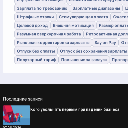
Зарплата по требованию
Зарплатные диапазоны
Ш
Штрафные ставки
Стимулирующая оплата
Сжатие
Целевой доход
Внешняя мотивация
Размер оплат
Разумная сверхурочная работа
Ретроактивная допл
Рыночная корректировка зарплаты
Say on Pay
Отг
Отпуск без оплаты
Отпуск без сохранения зарплаты
Полуторный тариф
Повышение за заслуги
Пропор
Последние записи
Кого увольнять первым при падении бизнеса
07.08.2026