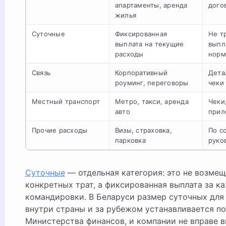
апартаменты, аренда
дого
жилья
Суточные
Фиксированная
Не т
выплата на текущие
выпл
расходы
норм
Связь
Корпоративный
Дета
роуминг, переговоры
чеки
Местный транспорт
Метро, такси, аренда
Чеки
авто
прил
Прочие расходы
Визы, страховка,
По с
парковка
руко
Суточные
— отдельная категория: это не возме
конкретных трат, а фиксированная выплата за к
командировки. В Беларуси размер суточных для
внутри страны и за рубежом устанавливается п
Министерства финансов, и компании не вправе 