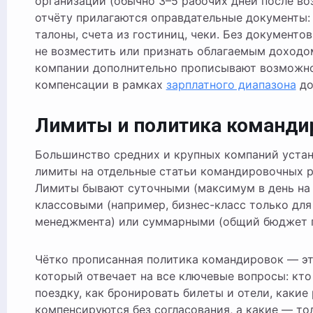
организации (обычно 3–5 рабочих дней после во
отчёту прилагаются оправдательные документы:
талоны, счета из гостиниц, чеки. Без документо
не возместить или признать облагаемым доходо
компании дополнительно прописывают возможн
компенсации в рамках
зарплатного диапазона
до
Лимиты и политика команди
Большинство средних и крупных компаний уста
лимиты на отдельные статьи командировочных р
Лимиты бывают суточными (максимум в день на 
классовыми (например, бизнес-класс только для
менеджмента) или суммарными (общий бюджет п
Чётко прописанная политика командировок — эт
который отвечает на все ключевые вопросы: кто
поездку, как бронировать билеты и отели, какие
компенсируются без согласования, а какие — то