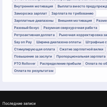
Внутренняя мотивация
Выплата вместо предупреж
Заморозка зарплат
Зарплата по требованию
Зарплатные диапазоны
Внешняя мотивация
Разме
Разовый бонус
Разумная сверхурочная работа
Ретроактивная доплата
Рыночная корректировка з
Say on Pay
Ширина диапазона оплаты
Штрафные с
Стимулирующая оплата
Сжатие зарплатной вилки
Повышение за заслуги
Пропорциональная зарплата
PTO Rollover
Распределение прибыли
Оплата по о
Оплата по результатам
Последние записи