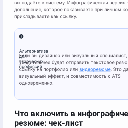
вы подаёте в систему. Инфографическая версия
дополнение, которое показываете при личном ко
прикладываете как ссылку.
Альтернатива
Если вы дизайнер или визуальный специалист,
для
творческих
убедительнее будет отправить текстовое рез
профессий
ссылку на портфолио или
видеорезюме
. Это д
визуальный эффект, и совместимость с ATS
одновременно.
Что включить в инфографич
резюме: чек-лист