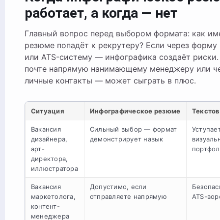
работает, а когда — нет
Главный вопрос перед выбором формата: как им
резюме попадёт к рекрутеру? Если через форму 
или ATS-систему — инфографика создаёт риски.
почте напрямую нанимающему менеджеру или ч
личные контакты — может сыграть в плюс.
Ситуация
Инфографическое резюме
Текстов
Вакансия
Сильный выбор — формат
Уступает
дизайнера,
демонстрирует навык
визуаль
арт-
портфол
директора,
иллюстратора
Вакансия
Допустимо, если
Безопас
маркетолога,
отправляете напрямую
ATS-вор
контент-
менеджера