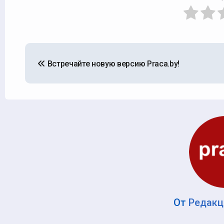
Навигация
Встречайте новую версию Praca.by!
по
записям
От
Редакц