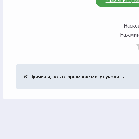
Разместить ре
Наск
Нажмите
Навигация
Причины, по которым вас могут уволить
по
записям