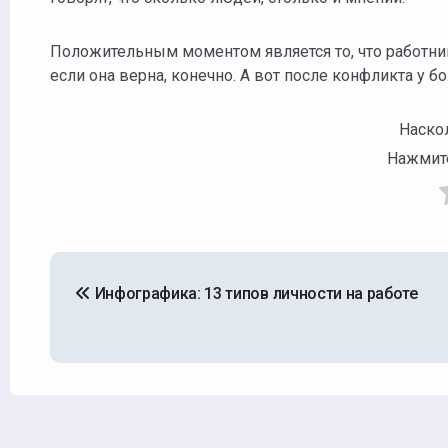
Положительным моментом является то, что работник
если она верна, конечно. А вот после конфликта у 
Наск
Нажмите
Навигация
Инфографика: 13 типов личности на работе
по
записям