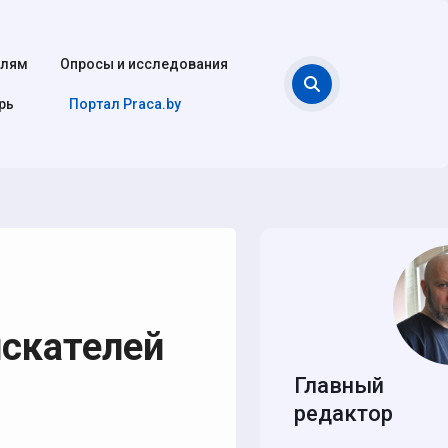
елям
Опросы и исследования
Поиск
рь
Портал Praca.by
искателей
Главный
редактор