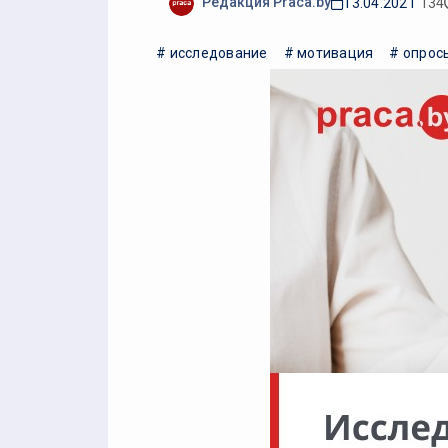
Редакция Praca.by
13.04.2021
134
# исследование
# мотивация
# опросы