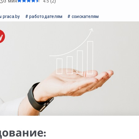
3 мин
(
)
4.5
2
 praca.by
# работодателям
# соискателям